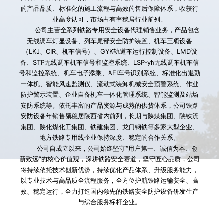
的产品品质、标准化的施工流程与高效的售后保障体系，收获行
业高度认可，市场占有率稳居行业前列。
        公司主营全系列铁路专用安全设备代理销售业务，产品包含
无线调车灯显设备、列车尾部安全防护装置、机车三项设备
（LKJ、CIR、机车信号）、GYK轨道车运行控制设备、LMD设
备、STP无线调车机车信号和监控系统、LSP-yh无线调车机车信
号和监控系统、机车电子添乘、AEI车号识别系统、标准化出退勤
一体机、智能风速监测仪、流动式装卸机械安全预警系统、作业
防护警示装置、企业自备机车一体化管理系统、智能监测及站场
安防系统等。依托丰富的产品资源与成熟的供货体系，公司铁路
安防设备年销售额稳居陕西省内前列，长期与陕煤集团、陕铁流
集团、陕化煤化工集团、铁建集团、龙门钢铁等多家大型企业、
地方铁路专用线企业保持深度、稳定的合作关系。
        公司自成立以来，公司始终坚守“用户第一、诚信为本、创
新致远”的核心价值观，深耕铁路安全赛道，坚守匠心品质，公司
将持续依托技术创新优势，持续优化产品体系、升级服务能力，
以专业技术与高品质全流程服务，全方位护航铁路运输安全、高
效、稳定运行，全力打造国内领先的铁路安全防护设备研发生产
与综合服务标杆企业。