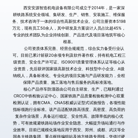
        西安安源智造机电设备有限公司成立于2014年，是一家深
耕铁路系统安全领域、集研发、生产、销售、安装施工、维保服
务、技术咨询于一体的综合性高新技术企业。公司注册资本5198
万元，现有员工50余人，其中研发及方案设计人员占比超45%，
专业的技术团队为企业持续创新、产品迭代及项目落地筑牢核心
根基。
        公司资质体系完善、经营合规规范，综合实力备受行业认
可。目前已累计斩获20余项专利及软件著作权，持有机电工程三
级资质、安全生产许可证、ISO9001质量管理体系认证等核心从
业资质，先后获评国家级高新技术企业、科技型中小企业、A级
纳税人，具备标准化、专业化的项目实施与产品研发能力，全程
保障产品质量、施工落地与售后服务的高标准落地。
       核心产品停车防溜器由公司自主研发、生产，已顺利通过
CRCC中铁检验认证中心、国家铁路产品质量检验检测中心双重
检测认证，拥有CMA、CNAS权威认证型式试验报告，各项性能
指标领跑行业标准。该产品适配铁路高强度、高密度、高负荷的
复杂作业场景，具备运行稳定、安全性高、故障率低的核心优
势，可有效规避铁路站场作业安全隐患、大幅提升场站通行与作
业效率。目前已规模化落地应用于西安、郑州、成都、武汉等全
国各大铁路集团、重点枢纽编组站及地方铁路专用线，凭借过硬