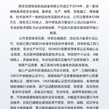
        西安安源智造机电设备有限公司成立于2014年，是一家深
耕铁路系统安全领域、集研发、生产、销售、安装施工、维保服
务、技术咨询于一体的综合性高新技术企业。公司注册资本5198
万元，现有员工50余人，其中研发及方案设计人员占比超45%，
专业的技术团队为企业持续创新、产品迭代及项目落地筑牢核心
根基。
        公司资质体系完善、经营合规规范，综合实力备受行业认
可。目前已累计斩获20余项专利及软件著作权，持有机电工程三
级资质、安全生产许可证、ISO9001质量管理体系认证等核心从
业资质，先后获评国家级高新技术企业、科技型中小企业、A级
纳税人，具备标准化、专业化的项目实施与产品研发能力，全程
保障产品质量、施工落地与售后服务的高标准落地。
       核心产品停车防溜器由公司自主研发、生产，已顺利通过
CRCC中铁检验认证中心、国家铁路产品质量检验检测中心双重
检测认证，拥有CMA、CNAS权威认证型式试验报告，各项性能
指标领跑行业标准。该产品适配铁路高强度、高密度、高负荷的
复杂作业场景，具备运行稳定、安全性高、故障率低的核心优
势，可有效规避铁路站场作业安全隐患、大幅提升场站通行与作
业效率。目前已规模化落地应用于西安、郑州、成都、武汉等全
国各大铁路集团、重点枢纽编组站及地方铁路专用线，凭借过硬