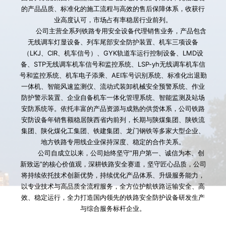
的产品品质、标准化的施工流程与高效的售后保障体系，收获行
业高度认可，市场占有率稳居行业前列。
        公司主营全系列铁路专用安全设备代理销售业务，产品包含
无线调车灯显设备、列车尾部安全防护装置、机车三项设备
（LKJ、CIR、机车信号）、GYK轨道车运行控制设备、LMD设
备、STP无线调车机车信号和监控系统、LSP-yh无线调车机车信
号和监控系统、机车电子添乘、AEI车号识别系统、标准化出退勤
一体机、智能风速监测仪、流动式装卸机械安全预警系统、作业
防护警示装置、企业自备机车一体化管理系统、智能监测及站场
安防系统等。依托丰富的产品资源与成熟的供货体系，公司铁路
安防设备年销售额稳居陕西省内前列，长期与陕煤集团、陕铁流
集团、陕化煤化工集团、铁建集团、龙门钢铁等多家大型企业、
地方铁路专用线企业保持深度、稳定的合作关系。
        公司自成立以来，公司始终坚守“用户第一、诚信为本、创
新致远”的核心价值观，深耕铁路安全赛道，坚守匠心品质，公司
将持续依托技术创新优势，持续优化产品体系、升级服务能力，
以专业技术与高品质全流程服务，全方位护航铁路运输安全、高
效、稳定运行，全力打造国内领先的铁路安全防护设备研发生产
与综合服务标杆企业。