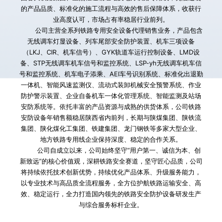
的产品品质、标准化的施工流程与高效的售后保障体系，收获行
业高度认可，市场占有率稳居行业前列。
        公司主营全系列铁路专用安全设备代理销售业务，产品包含
无线调车灯显设备、列车尾部安全防护装置、机车三项设备
（LKJ、CIR、机车信号）、GYK轨道车运行控制设备、LMD设
备、STP无线调车机车信号和监控系统、LSP-yh无线调车机车信
号和监控系统、机车电子添乘、AEI车号识别系统、标准化出退勤
一体机、智能风速监测仪、流动式装卸机械安全预警系统、作业
防护警示装置、企业自备机车一体化管理系统、智能监测及站场
安防系统等。依托丰富的产品资源与成熟的供货体系，公司铁路
安防设备年销售额稳居陕西省内前列，长期与陕煤集团、陕铁流
集团、陕化煤化工集团、铁建集团、龙门钢铁等多家大型企业、
地方铁路专用线企业保持深度、稳定的合作关系。
        公司自成立以来，公司始终坚守“用户第一、诚信为本、创
新致远”的核心价值观，深耕铁路安全赛道，坚守匠心品质，公司
将持续依托技术创新优势，持续优化产品体系、升级服务能力，
以专业技术与高品质全流程服务，全方位护航铁路运输安全、高
效、稳定运行，全力打造国内领先的铁路安全防护设备研发生产
与综合服务标杆企业。