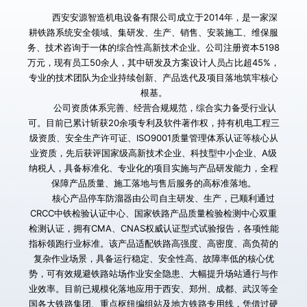
        西安安源智造机电设备有限公司成立于2014年，是一家深
耕铁路系统安全领域、集研发、生产、销售、安装施工、维保服
务、技术咨询于一体的综合性高新技术企业。公司注册资本5198
万元，现有员工50余人，其中研发及方案设计人员占比超45%，
专业的技术团队为企业持续创新、产品迭代及项目落地筑牢核心
根基。
        公司资质体系完善、经营合规规范，综合实力备受行业认
可。目前已累计斩获20余项专利及软件著作权，持有机电工程三
级资质、安全生产许可证、ISO9001质量管理体系认证等核心从
业资质，先后获评国家级高新技术企业、科技型中小企业、A级
纳税人，具备标准化、专业化的项目实施与产品研发能力，全程
保障产品质量、施工落地与售后服务的高标准落地。
       核心产品停车防溜器由公司自主研发、生产，已顺利通过
CRCC中铁检验认证中心、国家铁路产品质量检验检测中心双重
检测认证，拥有CMA、CNAS权威认证型式试验报告，各项性能
指标领跑行业标准。该产品适配铁路高强度、高密度、高负荷的
复杂作业场景，具备运行稳定、安全性高、故障率低的核心优
势，可有效规避铁路站场作业安全隐患、大幅提升场站通行与作
业效率。目前已规模化落地应用于西安、郑州、成都、武汉等全
国各大铁路集团、重点枢纽编组站及地方铁路专用线，凭借过硬