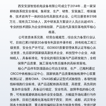
        西安安源智造机电设备有限公司成立于2014年，是一家深
耕铁路系统安全领域、集研发、生产、销售、安装施工、维保服
务、技术咨询于一体的综合性高新技术企业。公司注册资本5198
万元，现有员工50余人，其中研发及方案设计人员占比超45%，
专业的技术团队为企业持续创新、产品迭代及项目落地筑牢核心
根基。
        公司资质体系完善、经营合规规范，综合实力备受行业认
可。目前已累计斩获20余项专利及软件著作权，持有机电工程三
级资质、安全生产许可证、ISO9001质量管理体系认证等核心从
业资质，先后获评国家级高新技术企业、科技型中小企业、A级
纳税人，具备标准化、专业化的项目实施与产品研发能力，全程
保障产品质量、施工落地与售后服务的高标准落地。
       核心产品停车防溜器由公司自主研发、生产，已顺利通过
CRCC中铁检验认证中心、国家铁路产品质量检验检测中心双重
检测认证，拥有CMA、CNAS权威认证型式试验报告，各项性能
指标领跑行业标准。该产品适配铁路高强度、高密度、高负荷的
复杂作业场景，具备运行稳定、安全性高、故障率低的核心优
势，可有效规避铁路站场作业安全隐患、大幅提升场站通行与作
业效率。目前已规模化落地应用于西安、郑州、成都、武汉等全
国各大铁路集团、重点枢纽编组站及地方铁路专用线，凭借过硬