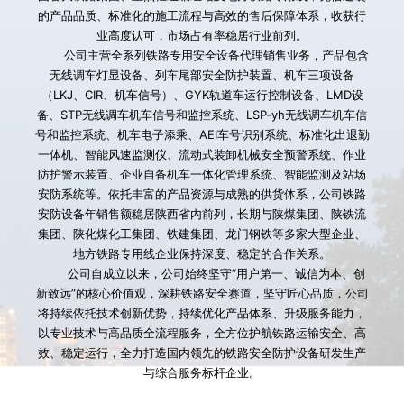
的产品品质、标准化的施工流程与高效的售后保障体系，收获行
业高度认可，市场占有率稳居行业前列。
        公司主营全系列铁路专用安全设备代理销售业务，产品包含
无线调车灯显设备、列车尾部安全防护装置、机车三项设备
（LKJ、CIR、机车信号）、GYK轨道车运行控制设备、LMD设
备、STP无线调车机车信号和监控系统、LSP-yh无线调车机车信
号和监控系统、机车电子添乘、AEI车号识别系统、标准化出退勤
一体机、智能风速监测仪、流动式装卸机械安全预警系统、作业
防护警示装置、企业自备机车一体化管理系统、智能监测及站场
安防系统等。依托丰富的产品资源与成熟的供货体系，公司铁路
安防设备年销售额稳居陕西省内前列，长期与陕煤集团、陕铁流
集团、陕化煤化工集团、铁建集团、龙门钢铁等多家大型企业、
地方铁路专用线企业保持深度、稳定的合作关系。
        公司自成立以来，公司始终坚守“用户第一、诚信为本、创
新致远”的核心价值观，深耕铁路安全赛道，坚守匠心品质，公司
将持续依托技术创新优势，持续优化产品体系、升级服务能力，
以专业技术与高品质全流程服务，全方位护航铁路运输安全、高
效、稳定运行，全力打造国内领先的铁路安全防护设备研发生产
与综合服务标杆企业。