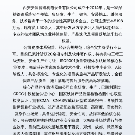
        西安安源智造机电设备有限公司成立于2014年，是一家深
耕铁路系统安全领域、集研发、生产、销售、安装施工、维保服
务、技术咨询于一体的综合性高新技术企业。公司注册资本5198
万元，现有员工50余人，其中研发及方案设计人员占比超45%，
专业的技术团队为企业持续创新、产品迭代及项目落地筑牢核心
根基。
        公司资质体系完善、经营合规规范，综合实力备受行业认
可。目前已累计斩获20余项专利及软件著作权，持有机电工程三
级资质、安全生产许可证、ISO9001质量管理体系认证等核心从
业资质，先后获评国家级高新技术企业、科技型中小企业、A级
纳税人，具备标准化、专业化的项目实施与产品研发能力，全程
保障产品质量、施工落地与售后服务的高标准落地。
       核心产品停车防溜器由公司自主研发、生产，已顺利通过
CRCC中铁检验认证中心、国家铁路产品质量检验检测中心双重
检测认证，拥有CMA、CNAS权威认证型式试验报告，各项性能
指标领跑行业标准。该产品适配铁路高强度、高密度、高负荷的
复杂作业场景，具备运行稳定、安全性高、故障率低的核心优
势，可有效规避铁路站场作业安全隐患、大幅提升场站通行与作
业效率。目前已规模化落地应用于西安、郑州、成都、武汉等全
国各大铁路集团、重点枢纽编组站及地方铁路专用线，凭借过硬