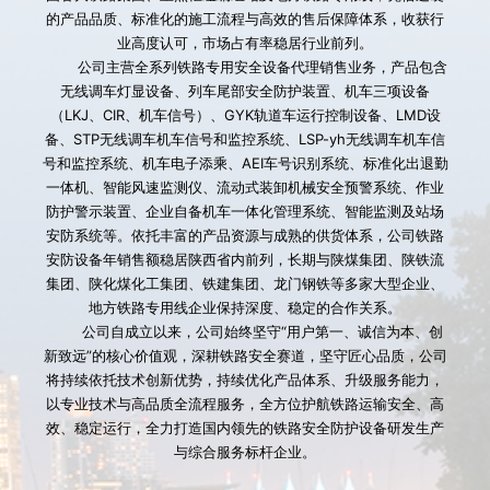
的产品品质、标准化的施工流程与高效的售后保障体系，收获行
业高度认可，市场占有率稳居行业前列。
        公司主营全系列铁路专用安全设备代理销售业务，产品包含
无线调车灯显设备、列车尾部安全防护装置、机车三项设备
（LKJ、CIR、机车信号）、GYK轨道车运行控制设备、LMD设
备、STP无线调车机车信号和监控系统、LSP-yh无线调车机车信
号和监控系统、机车电子添乘、AEI车号识别系统、标准化出退勤
一体机、智能风速监测仪、流动式装卸机械安全预警系统、作业
防护警示装置、企业自备机车一体化管理系统、智能监测及站场
安防系统等。依托丰富的产品资源与成熟的供货体系，公司铁路
安防设备年销售额稳居陕西省内前列，长期与陕煤集团、陕铁流
集团、陕化煤化工集团、铁建集团、龙门钢铁等多家大型企业、
地方铁路专用线企业保持深度、稳定的合作关系。
        公司自成立以来，公司始终坚守“用户第一、诚信为本、创
新致远”的核心价值观，深耕铁路安全赛道，坚守匠心品质，公司
将持续依托技术创新优势，持续优化产品体系、升级服务能力，
以专业技术与高品质全流程服务，全方位护航铁路运输安全、高
效、稳定运行，全力打造国内领先的铁路安全防护设备研发生产
与综合服务标杆企业。