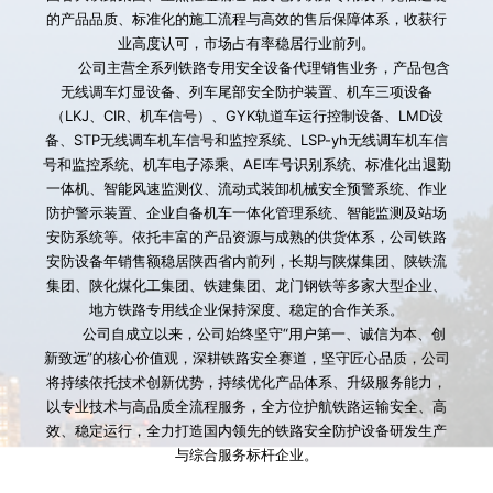
的产品品质、标准化的施工流程与高效的售后保障体系，收获行
业高度认可，市场占有率稳居行业前列。
        公司主营全系列铁路专用安全设备代理销售业务，产品包含
无线调车灯显设备、列车尾部安全防护装置、机车三项设备
（LKJ、CIR、机车信号）、GYK轨道车运行控制设备、LMD设
备、STP无线调车机车信号和监控系统、LSP-yh无线调车机车信
号和监控系统、机车电子添乘、AEI车号识别系统、标准化出退勤
一体机、智能风速监测仪、流动式装卸机械安全预警系统、作业
防护警示装置、企业自备机车一体化管理系统、智能监测及站场
安防系统等。依托丰富的产品资源与成熟的供货体系，公司铁路
安防设备年销售额稳居陕西省内前列，长期与陕煤集团、陕铁流
集团、陕化煤化工集团、铁建集团、龙门钢铁等多家大型企业、
地方铁路专用线企业保持深度、稳定的合作关系。
        公司自成立以来，公司始终坚守“用户第一、诚信为本、创
新致远”的核心价值观，深耕铁路安全赛道，坚守匠心品质，公司
将持续依托技术创新优势，持续优化产品体系、升级服务能力，
以专业技术与高品质全流程服务，全方位护航铁路运输安全、高
效、稳定运行，全力打造国内领先的铁路安全防护设备研发生产
与综合服务标杆企业。