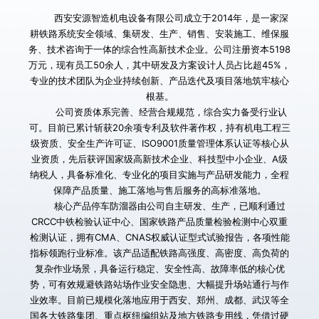
        西安安源智造机电设备有限公司成立于2014年，是一家深
耕铁路系统安全领域、集研发、生产、销售、安装施工、维保服
务、技术咨询于一体的综合性高新技术企业。公司注册资本5198
万元，现有员工50余人，其中研发及方案设计人员占比超45%，
专业的技术团队为企业持续创新、产品迭代及项目落地筑牢核心
根基。
        公司资质体系完善、经营合规规范，综合实力备受行业认
可。目前已累计斩获20余项专利及软件著作权，持有机电工程三
级资质、安全生产许可证、ISO9001质量管理体系认证等核心从
业资质，先后获评国家级高新技术企业、科技型中小企业、A级
纳税人，具备标准化、专业化的项目实施与产品研发能力，全程
保障产品质量、施工落地与售后服务的高标准落地。
       核心产品停车防溜器由公司自主研发、生产，已顺利通过
CRCC中铁检验认证中心、国家铁路产品质量检验检测中心双重
检测认证，拥有CMA、CNAS权威认证型式试验报告，各项性能
指标领跑行业标准。该产品适配铁路高强度、高密度、高负荷的
复杂作业场景，具备运行稳定、安全性高、故障率低的核心优
势，可有效规避铁路站场作业安全隐患、大幅提升场站通行与作
业效率。目前已规模化落地应用于西安、郑州、成都、武汉等全
国各大铁路集团、重点枢纽编组站及地方铁路专用线，凭借过硬