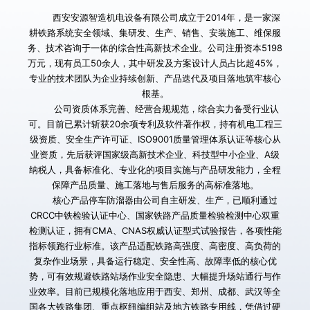
        西安安源智造机电设备有限公司成立于2014年，是一家深
耕铁路系统安全领域、集研发、生产、销售、安装施工、维保服
务、技术咨询于一体的综合性高新技术企业。公司注册资本5198
万元，现有员工50余人，其中研发及方案设计人员占比超45%，
专业的技术团队为企业持续创新、产品迭代及项目落地筑牢核心
根基。
        公司资质体系完善、经营合规规范，综合实力备受行业认
可。目前已累计斩获20余项专利及软件著作权，持有机电工程三
级资质、安全生产许可证、ISO9001质量管理体系认证等核心从
业资质，先后获评国家级高新技术企业、科技型中小企业、A级
纳税人，具备标准化、专业化的项目实施与产品研发能力，全程
保障产品质量、施工落地与售后服务的高标准落地。
       核心产品停车防溜器由公司自主研发、生产，已顺利通过
CRCC中铁检验认证中心、国家铁路产品质量检验检测中心双重
检测认证，拥有CMA、CNAS权威认证型式试验报告，各项性能
指标领跑行业标准。该产品适配铁路高强度、高密度、高负荷的
复杂作业场景，具备运行稳定、安全性高、故障率低的核心优
势，可有效规避铁路站场作业安全隐患、大幅提升场站通行与作
业效率。目前已规模化落地应用于西安、郑州、成都、武汉等全
国各大铁路集团、重点枢纽编组站及地方铁路专用线，凭借过硬