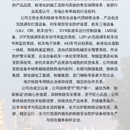
的产品品质、标准化的施工流程与高效的售后保障体系，收获行
业高度认可，市场占有率稳居行业前列。
        公司主营全系列铁路专用安全设备代理销售业务，产品包含
无线调车灯显设备、列车尾部安全防护装置、机车三项设备
（LKJ、CIR、机车信号）、GYK轨道车运行控制设备、LMD设
备、STP无线调车机车信号和监控系统、LSP-yh无线调车机车信
号和监控系统、机车电子添乘、AEI车号识别系统、标准化出退勤
一体机、智能风速监测仪、流动式装卸机械安全预警系统、作业
防护警示装置、企业自备机车一体化管理系统、智能监测及站场
安防系统等。依托丰富的产品资源与成熟的供货体系，公司铁路
安防设备年销售额稳居陕西省内前列，长期与陕煤集团、陕铁流
集团、陕化煤化工集团、铁建集团、龙门钢铁等多家大型企业、
地方铁路专用线企业保持深度、稳定的合作关系。
        公司自成立以来，公司始终坚守“用户第一、诚信为本、创
新致远”的核心价值观，深耕铁路安全赛道，坚守匠心品质，公司
将持续依托技术创新优势，持续优化产品体系、升级服务能力，
以专业技术与高品质全流程服务，全方位护航铁路运输安全、高
效、稳定运行，全力打造国内领先的铁路安全防护设备研发生产
与综合服务标杆企业。