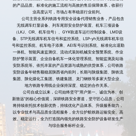
的产品品质、标准化的施工流程与高效的售后保障体系，收获行
业高度认可，市场占有率稳居行业前列。
        公司主营全系列铁路专用安全设备代理销售业务，产品包含
无线调车灯显设备、列车尾部安全防护装置、机车三项设备
（LKJ、CIR、机车信号）、GYK轨道车运行控制设备、LMD设
备、STP无线调车机车信号和监控系统、LSP-yh无线调车机车信
号和监控系统、机车电子添乘、AEI车号识别系统、标准化出退勤
一体机、智能风速监测仪、流动式装卸机械安全预警系统、作业
防护警示装置、企业自备机车一体化管理系统、智能监测及站场
安防系统等。依托丰富的产品资源与成熟的供货体系，公司铁路
安防设备年销售额稳居陕西省内前列，长期与陕煤集团、陕铁流
集团、陕化煤化工集团、铁建集团、龙门钢铁等多家大型企业、
地方铁路专用线企业保持深度、稳定的合作关系。
        公司自成立以来，公司始终坚守“用户第一、诚信为本、创
新致远”的核心价值观，深耕铁路安全赛道，坚守匠心品质，公司
将持续依托技术创新优势，持续优化产品体系、升级服务能力，
以专业技术与高品质全流程服务，全方位护航铁路运输安全、高
效、稳定运行，全力打造国内领先的铁路安全防护设备研发生产
与综合服务标杆企业。