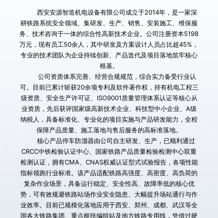
        西安安源智造机电设备有限公司成立于2014年，是一家深
耕铁路系统安全领域、集研发、生产、销售、安装施工、维保服
务、技术咨询于一体的综合性高新技术企业。公司注册资本5198
万元，现有员工50余人，其中研发及方案设计人员占比超45%，
专业的技术团队为企业持续创新、产品迭代及项目落地筑牢核心
根基。
        公司资质体系完善、经营合规规范，综合实力备受行业认
可。目前已累计斩获20余项专利及软件著作权，持有机电工程三
级资质、安全生产许可证、ISO9001质量管理体系认证等核心从
业资质，先后获评国家级高新技术企业、科技型中小企业、A级
纳税人，具备标准化、专业化的项目实施与产品研发能力，全程
保障产品质量、施工落地与售后服务的高标准落地。
       核心产品停车防溜器由公司自主研发、生产，已顺利通过
CRCC中铁检验认证中心、国家铁路产品质量检验检测中心双重
检测认证，拥有CMA、CNAS权威认证型式试验报告，各项性能
指标领跑行业标准。该产品适配铁路高强度、高密度、高负荷的
复杂作业场景，具备运行稳定、安全性高、故障率低的核心优
势，可有效规避铁路站场作业安全隐患、大幅提升场站通行与作
业效率。目前已规模化落地应用于西安、郑州、成都、武汉等全
国各大铁路集团、重点枢纽编组站及地方铁路专用线，凭借过硬